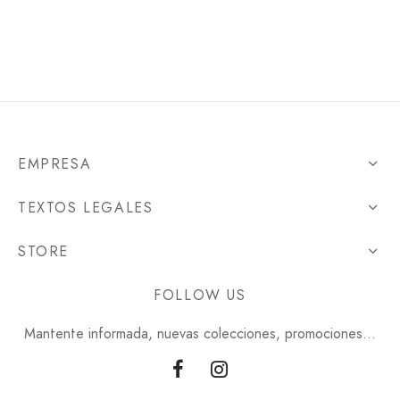
30.00€.
24.00€.
30.00€.
24.00€.
EMPRESA
TEXTOS LEGALES
STORE
FOLLOW US
Mantente informada, nuevas colecciones, promociones...