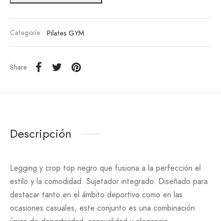
era:
es:
45.00€.
36.00€.
Categoría:
Pilates GYM
Share
Descripción
Legging y crop top negro que fusiona a la perfección el
estilo y la comodidad. Sujetador integrado. Diseñado para
destacar tanto en el ámbito deportivo como en las
ocasiones casuales, este conjunto es una combinación