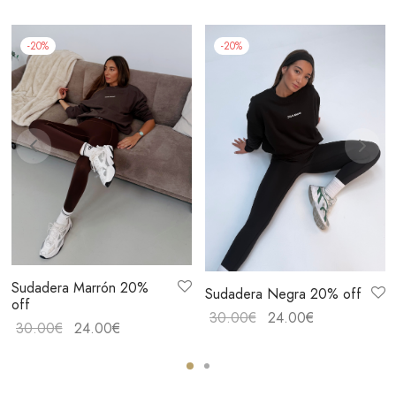
-
20
%
-
20
%
Sudadera Marrón 20%
Sudadera Negra 20% off
off
El
El
30.00
€
24.00
€
El
El
30.00
€
24.00
€
precio
precio
precio
precio
original
actual
original
actual
era:
es:
era:
es: